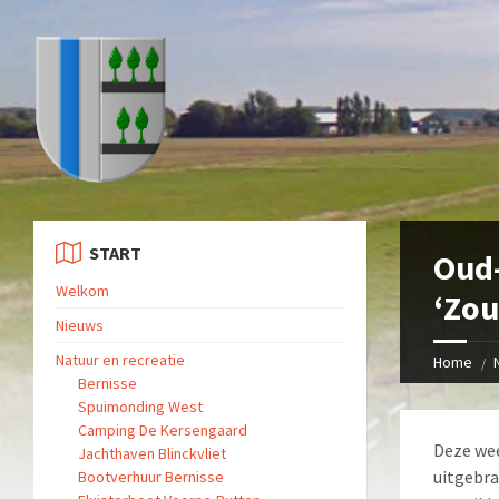
START
Oud-
Welkom
‘Zou
Nieuws
Natuur en recreatie
Home
Bernisse
Spuimonding West
Camping De Kersengaard
Deze wee
Jachthaven Blinckvliet
uitgebra
Bootverhuur Bernisse