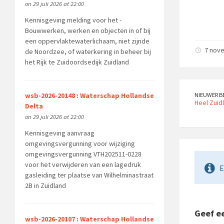
on 29 juli 2026 at 22:00
Kennisgeving melding voor het -
Bouwwerken, werken en objecten in of bij
een oppervlaktewaterlichaam, niet zijnde
7 nov
de Noordzee, of waterkering in beheer bij
het Rijk te Zuidoordsedijk Zuidland
NIEUWER B
wsb-2026-20148 : Waterschap Hollandse
Heel Zuid
Delta
on 29 juli 2026 at 22:00
Kennisgeving aanvraag
omgevingsvergunning voor wijziging
omgevingsvergunning VTH202511-0228
voor het verwijderen van een lagedruk
E
gasleiding ter plaatse van Wilhelminastraat
2B in Zuidland
Geef ee
wsb-2026-20107 : Waterschap Hollandse