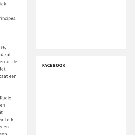
iek
n
incipes.
re,
ld zal
n uit de
FACEBOOK
Het
taat een
 Rudie
len
it
wel elk
deeën
ssen