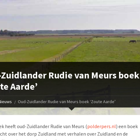
Zuidlander Rudie van Meurs boek
te Aarde’
Nieuws
Oud-Zuidlander Rudie van Meurs boek ‘Zoute Aarde’
k heeft oud-Zuidlander Rudie van Meurs (
polderpers.nl
) een boek
cht over het dorp Zuidland met verhalen over Zuidland en de