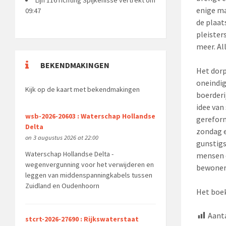
enige ma
09:47
de plaat
pleister
meer. All
BEKENDMAKINGEN
Het dorp
oneindig
Kijk op de kaart met bekendmakingen
boerderi
idee van
wsb-2026-20603 : Waterschap Hollandse
gereform
Delta
zondag e
on 3 augustus 2026 at 22:00
gunstigs
Waterschap Hollandse Delta -
mensen d
wegenvergunning voor het verwijderen en
bewoners
leggen van middenspanningkabels tussen
Zuidland en Oudenhoorn
Het boek
Aanta
stcrt-2026-27690 : Rijkswaterstaat