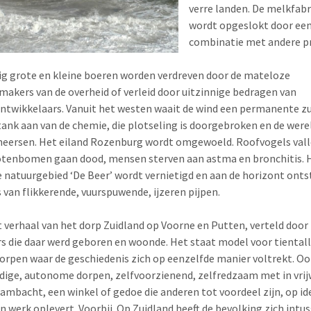
verre landen. De melkfabr
wordt opgeslokt door ee
combinatie met andere pr
ig grote en kleine boeren worden verdreven door de mateloze
akers van de overheid of verleid door uitzinnige bedragen van
ntwikkelaars. Vanuit het westen waait de wind een permanente zu
stank aan van de chemie, die plotseling is doorgebroken en de were
eersen. Het eiland Rozenburg wordt omgewoeld. Roofvogels valle
otenbomen gaan dood, mensen sterven aan astma en bronchitis. 
 natuurgebied ‘De Beer’ wordt vernietigd en aan de horizont onts
van flikkerende, vuurspuwende, ijzeren pijpen.
et verhaal van het dorp Zuidland op Voorne en Putten, verteld door
s die daar werd geboren en woonde. Het staat model voor tiental
orpen waar de geschiedenis zich op eenzelfde manier voltrekt. Oo
dige, autonome dorpen, zelfvoorzienend, zelfredzaam met in vrij
 ambacht, een winkel of gedoe die anderen tot voordeel zijn, op i
n werk oplevert. Voorbij. Op Zuidland heeft de bevolking zich intu