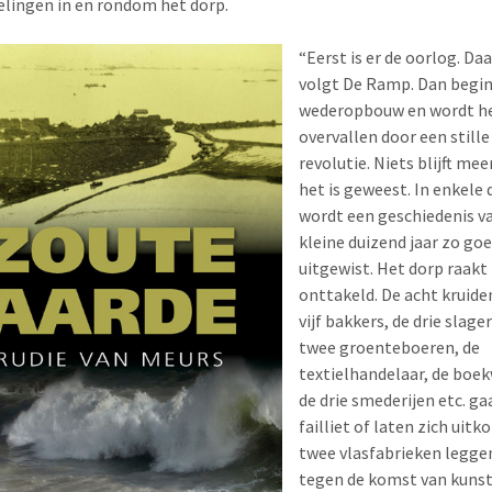
lingen in en rondom het dorp.
“Eerst is er de oorlog. Da
volgt De Ramp. Dan begin
wederopbouw en wordt he
overvallen door een stille
revolutie. Niets blijft mee
het is geweest. In enkele
wordt een geschiedenis v
kleine duizend jaar zo goe
uitgewist. Het dorp raakt
onttakeld. De acht kruiden
vijf bakkers, de drie slager
twee groenteboeren, de
textielhandelaar, de boek
de drie smederijen etc. ga
failliet of laten zich uitk
twee vlasfabrieken leggen
tegen de komst van kunst