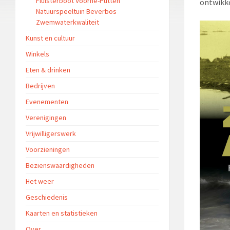
Fluisterboot Voorne-Putten
ontwikke
Natuurspeeltuin Beverbos
Zwemwaterkwaliteit
Kunst en cultuur
Winkels
Eten & drinken
Bedrijven
Evenementen
Verenigingen
Vrijwilligerswerk
Voorzieningen
Bezienswaardigheden
Het weer
Geschiedenis
Kaarten en statistieken
Over