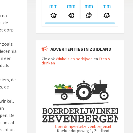
arna
t de
t dorp
r zoals
ADVERTENTIES IN ZUIDLAND
 decennia
an een
Zie ook
Winkels en bedrijven
en
Eten &
drinken
d als
iers, de
s, de
winkel,
an
open. De
 het af
boerderijwinkelzevenbergen.nl
stof uit
Koekendorpsweg 1, Zuidland