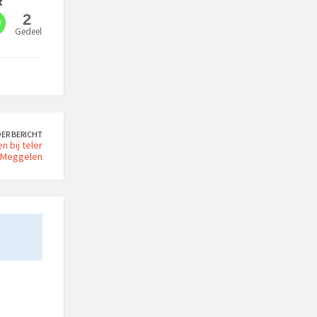
t
2
Gedeeld
ER BERICHT
 bij teler
 Meggelen