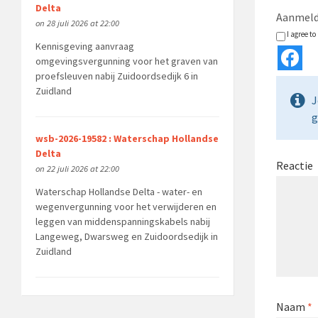
Delta
Aanmeld
on 28 juli 2026 at 22:00
I agree t
Kennisgeving aanvraag
omgevingsvergunning voor het graven van
proefsleuven nabij Zuidoordsedijk 6 in
Zuidland
J
g
wsb-2026-19582 : Waterschap Hollandse
Delta
Reactie
on 22 juli 2026 at 22:00
Waterschap Hollandse Delta - water- en
wegenvergunning voor het verwijderen en
leggen van middenspanningskabels nabij
Langeweg, Dwarsweg en Zuidoordsedijk in
Zuidland
Naam
*