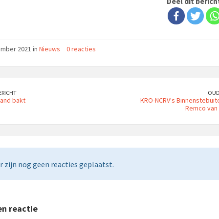
Deel dit berich
ember 2021 in
Nieuws
0 reacties
ERICHT
OUD
land bakt
KRO-NCRV's Binnenstebuiten
Remco van
r zijn nog geen reacties geplaatst.
n reactie