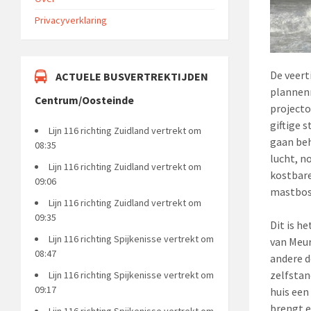
Privacyverklaring
De veert
ACTUELE BUSVERTREKTIJDEN
plannenm
Centrum/Oosteinde
projecto
giftige 
Lijn 116 richting Zuidland vertrekt om
gaan beh
08:35
lucht, n
Lijn 116 richting Zuidland vertrekt om
kostbare
09:06
mastbos 
Lijn 116 richting Zuidland vertrekt om
09:35
Dit is h
Lijn 116 richting Spijkenisse vertrekt om
van Meur
08:47
andere d
zelfstan
Lijn 116 richting Spijkenisse vertrekt om
09:17
huis een
brengt e
Lijn 116 richting Spijkenisse vertrekt om