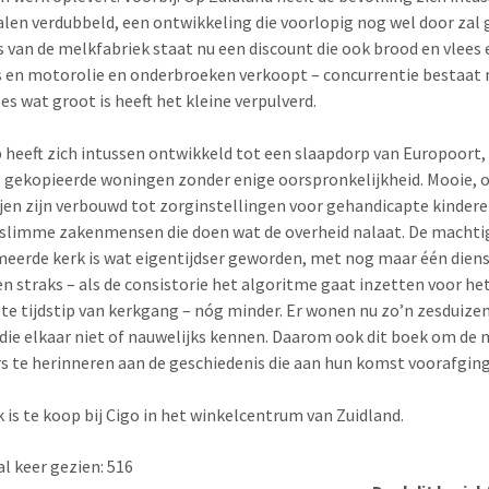
len verdubbeld, een ontwikkeling die voorlopig nog wel door zal 
s van de melkfabriek staat nu een discount die ook brood en vlees 
s en motorolie en onderbroeken verkoopt – concurrentie bestaat 
es wat groot is heeft het kleine verpulverd.
 heeft zich intussen ontwikkeld tot een slaapdorp van Europoort
 gekopieerde woningen zonder enige oorspronkelijkheid. Mooie, 
jen zijn verbouwd tot zorginstellingen voor gehandicapte kindere
 slimme zakenmensen die doen wat de overheid nalaat. De machti
eerde kerk is wat eigentijdser geworden, met nog maar één diens
n straks – als de consistorie het algoritme gaat inzetten voor he
te tijdstip van kerkgang – nóg minder. Er wonen nu zo’n zesduize
ie elkaar niet of nauwelijks kennen. Daarom ook dit boek om de 
 te herinneren aan de geschiedenis die aan hun komst voorafging
 is te koop bij Cigo in het winkelcentrum van Zuidland.
l keer gezien:
516