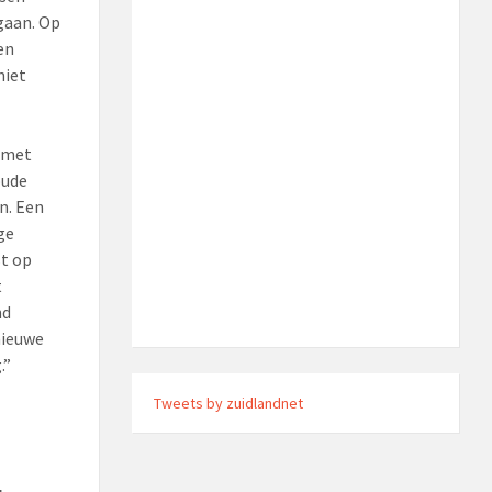
gaan. Op
en
niet
, met
oude
n. Een
ge
t op
t
nd
nieuwe
.”
Tweets by zuidlandnet