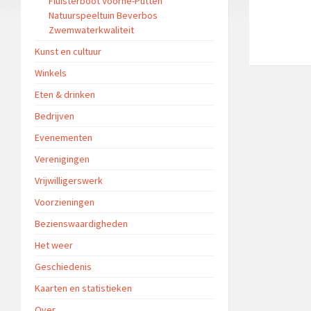
Fluisterboot Voorne-Putten
Natuurspeeltuin Beverbos
Zwemwaterkwaliteit
Kunst en cultuur
Winkels
Eten & drinken
Bedrijven
Evenementen
Verenigingen
Vrijwilligerswerk
Voorzieningen
Bezienswaardigheden
Het weer
Geschiedenis
Kaarten en statistieken
Over