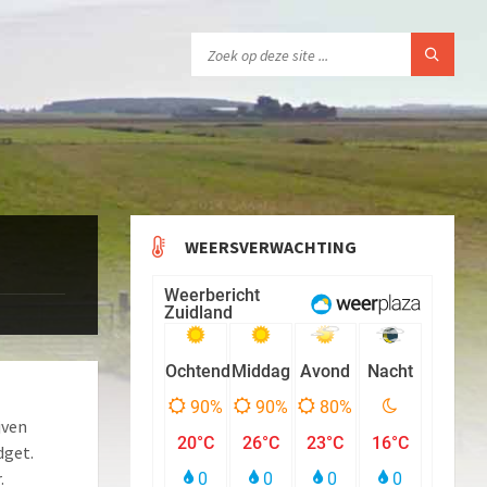
WEERSVERWACHTING
jven
dget.
.