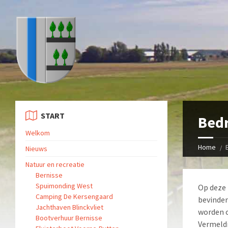
START
Bedr
Welkom
Home
Nieuws
Natuur en recreatie
Bernisse
Spuimonding West
Op deze 
Camping De Kersengaard
bevinden
Jachthaven Blinckvliet
worden o
Bootverhuur Bernisse
Vermeldi