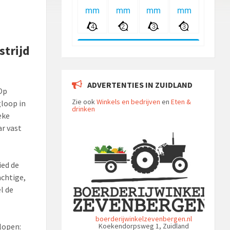
strijd
ADVERTENTIES IN ZUIDLAND
Op
Zie ook
Winkels en bedrijven
en
Eten &
gloop in
drinken
eke
r vast
ied de
achtige,
l de
boerderijwinkelzevenbergen.nl
lopen:
Koekendorpsweg 1, Zuidland