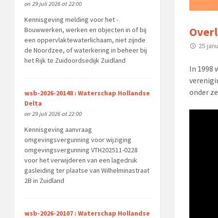
on 29 juli 2026 at 22:00
Kennisgeving melding voor het -
Overl
Bouwwerken, werken en objecten in of bij
een oppervlaktewaterlichaam, niet zijnde
25 jan
de Noordzee, of waterkering in beheer bij
het Rijk te Zuidoordsedijk Zuidland
In 1998 
verenigi
onder zel
wsb-2026-20148 : Waterschap Hollandse
Delta
on 29 juli 2026 at 22:00
Kennisgeving aanvraag
omgevingsvergunning voor wijziging
omgevingsvergunning VTH202511-0228
voor het verwijderen van een lagedruk
gasleiding ter plaatse van Wilhelminastraat
2B in Zuidland
wsb-2026-20107 : Waterschap Hollandse