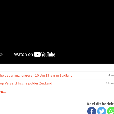
eidstraining jongeren 10 t/m 13 jaar in Zuidland
4 au
oop Velgerdijksche polder Zuidland
18 no
n...
Deel dit berich