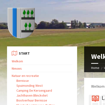
START
Wel
Welkom
Home
Nieuws
Natuur en recreatie
Bernisse
Spuimonding West
Welkom
Camping De Kersengaard
Jachthaven Blinckvliet
L
Bootverhuur Bernisse