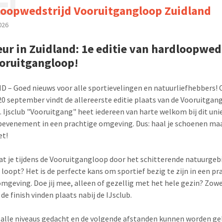
oopwedstrijd Vooruitgangloop Zuidland
2026
ur in Zuidland: 1e editie van hardloopwed
oruitgangloop!
 – Goed nieuws voor alle sportievelingen en natuurliefhebbers! 
0 september vindt de allereerste editie plaats van de Vooruitgan
. Ijsclub "Vooruitgang" heet iedereen van harte welkom bij dit uni
evenement in een prachtige omgeving. Dus: haal je schoenen maa
et!
dat je tijdens de Vooruitgangloop door het schitterende natuurgeb
 loopt? Het is de perfecte kans om sportief bezig te zijn in een pr
mgeving. Doe jij mee, alleen of gezellig met het hele gezin? Zowe
 de finish vinden plaats nabij de IJsclub.
n alle niveaus gedacht en de volgende afstanden kunnen worden ge