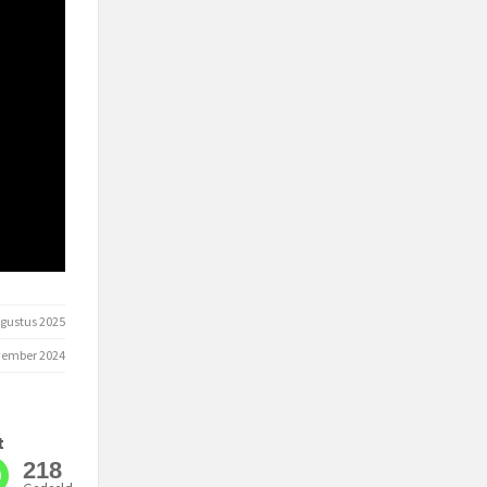
gustus 2025
vember 2024
t
218