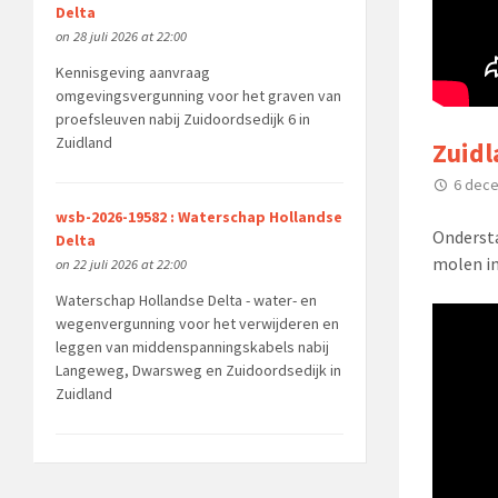
Delta
on 28 juli 2026 at 22:00
Kennisgeving aanvraag
omgevingsvergunning voor het graven van
proefsleuven nabij Zuidoordsedijk 6 in
Zuidland
Zuidl
6 dec
wsb-2026-19582 : Waterschap Hollandse
Ondersta
Delta
molen in
on 22 juli 2026 at 22:00
Waterschap Hollandse Delta - water- en
wegenvergunning voor het verwijderen en
leggen van middenspanningskabels nabij
Langeweg, Dwarsweg en Zuidoordsedijk in
Zuidland