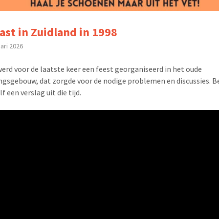
ast in Zuidland in 1998
uari 2026
werd voor de laatste keer een feest georganiseerd in het oude
ngsgebouw, dat zorgde voor de nodige problemen en discussies. Be
f een verslag uit die tijd.