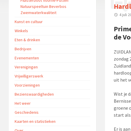
Fluisterboot Voorne-Putten
Hardl
Natuurspeeltuin Beverbos
Zwemwaterkwaliteit
4 juli 
Kunst en cultuur
Prime
Winkels
de Vo
Eten & drinken
Bedrijven
ZUIDLAND
Evenementen
zondag 2
Zuidland
Verenigingen
hardloop
Vrijwilligerswerk
uit het v
Voorzieningen
Wist je 
Bezienswaardigheden
Bernisse
Het weer
groene o
Geschiedenis
start als
Kaarten en statistieken
Er is aa
Over