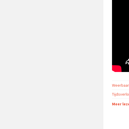
Weerbaarh
Tijdsverl
Meer leze