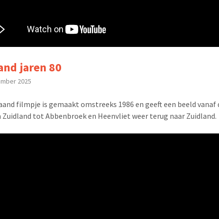
and jaren 80
ember 2025
and filmpje is gemaakt omstreeks 1986 en geeft een beeld vanaf 
 Zuidland tot Abbenbroek en Heenvliet weer terug naar Zuidland.