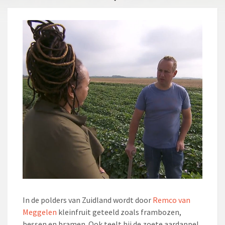
In de polders van Zuidland wordt door
Remco van
Meggelen
kleinfruit geteeld zoals frambozen,
bessen en bramen. Ook teelt hij de zoete aardappel