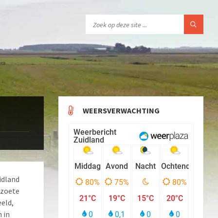
WEERSVERWACHTING
idland
 zoete
eld,
 in