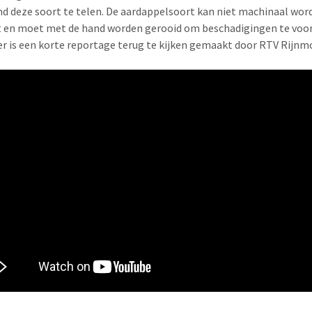
d deze soort te telen. De aardappelsoort kan niet machinaal wor
t en moet met de hand worden gerooid om beschadigingen te vo
r is een korte reportage terug te kijken gemaakt door RTV Rijnm