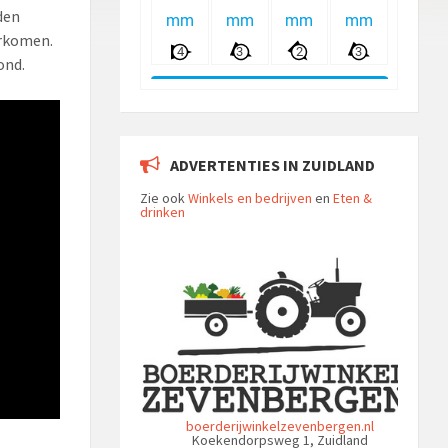
den
orkomen.
ond.
ADVERTENTIES IN ZUIDLAND
Zie ook
Winkels en bedrijven
en
Eten &
drinken
boerderijwinkelzevenbergen.nl
Koekendorpsweg 1, Zuidland