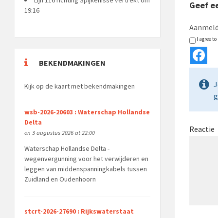
Geef ee
19:16
Aanmeld
I agree t
BEKENDMAKINGEN
J
Kijk op de kaart met bekendmakingen
g
wsb-2026-20603 : Waterschap Hollandse
Delta
Reactie
on 3 augustus 2026 at 22:00
Waterschap Hollandse Delta -
wegenvergunning voor het verwijderen en
leggen van middenspanningkabels tussen
Zuidland en Oudenhoorn
stcrt-2026-27690 : Rijkswaterstaat