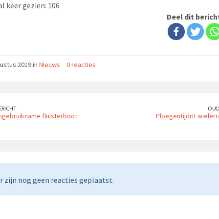
l keer gezien:
106
Deel dit berich
ustus 2019 in
Nieuws
0 reacties
ERICHT
OUD
 ingebruikname fluisterboot
Ploegentijdrit wieler
r zijn nog geen reacties geplaatst.