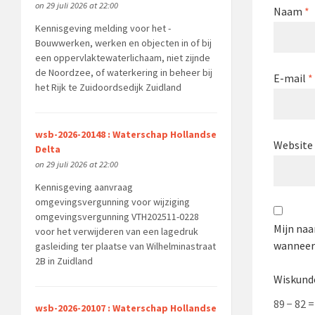
on 29 juli 2026 at 22:00
Naam
*
Kennisgeving melding voor het -
Bouwwerken, werken en objecten in of bij
een oppervlaktewaterlichaam, niet zijnde
de Noordzee, of waterkering in beheer bij
E-mail
*
het Rijk te Zuidoordsedijk Zuidland
wsb-2026-20148 : Waterschap Hollandse
Website
Delta
on 29 juli 2026 at 22:00
Kennisgeving aanvraag
omgevingsvergunning voor wijziging
omgevingsvergunning VTH202511-0228
Mijn naa
voor het verwijderen van een lagedruk
wanneer 
gasleiding ter plaatse van Wilhelminastraat
2B in Zuidland
Wiskund
89 − 82 
wsb-2026-20107 : Waterschap Hollandse