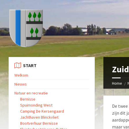
START
Zuid
Welkom
Home
Nieuws
Natuur en recreatie
Bernisse
Spuimonding West
De twee 
Camping De Kersengaard
zijn dit
Jachthaven Blinckvliet
aardappe
Bootverhuur Bernisse
maar van