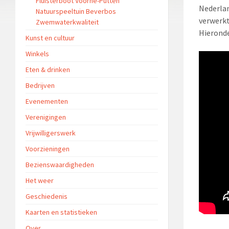
Fluisterboot Voorne-Putten
Nederlan
Natuurspeeltuin Beverbos
verwerk
Zwemwaterkwaliteit
Hieronde
Kunst en cultuur
Winkels
Eten & drinken
Bedrijven
Evenementen
Verenigingen
Vrijwilligerswerk
Voorzieningen
Bezienswaardigheden
Het weer
Geschiedenis
Kaarten en statistieken
Over