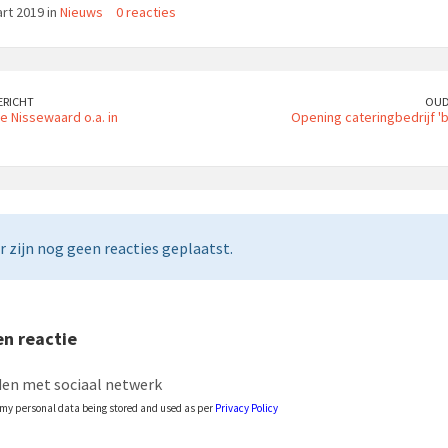
rt 2019 in
Nieuws
0 reacties
ERICHT
OUD
e Nissewaard o.a. in
Opening cateringbedrijf '
r zijn nog geen reacties geplaatst.
n reactie
en met sociaal netwerk
o my personal data being stored and used as per
Privacy Policy