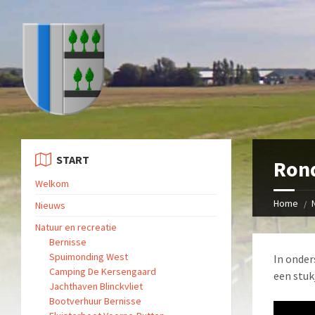
START
Rond
Welkom
Home
Nieuws
Natuur en recreatie
Bernisse
Spuimonding West
In onder
Camping De Kersengaard
een stukj
Jachthaven Blinckvliet
Bootverhuur Bernisse