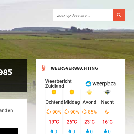
WEERSVERWACHTING
985
land en