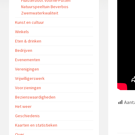
Fluisterboot Voorne-Putten
Natuurspeeltuin Beverbos
Zwemwaterkwaliteit
Kunst en cultuur
Winkels
Eten & drinken
Bedrijven
Evenementen
Verenigingen
Vrijwilligerswerk
Voorzieningen
Bezienswaardigheden
Aanta
Het weer
Geschiedenis
Kaarten en statistieken
Over