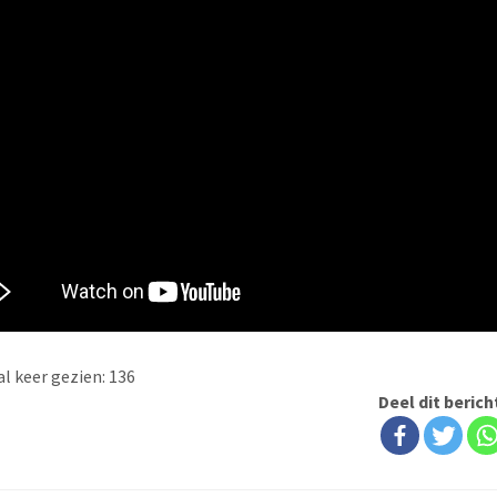
l keer gezien:
136
Deel dit berich