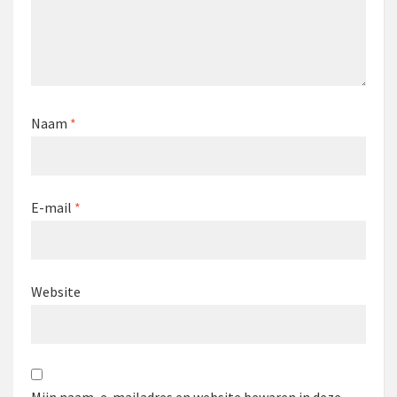
Naam
*
E-mail
*
Website
Mijn naam, e-mailadres en website bewaren in deze