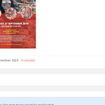
ptember 2019
0 reacties
r zijn nog geen reacties geplaatst.