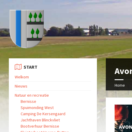
START
Avo
Welkom
Home
Nieuws
Natuur en recreatie
Bernisse
Spuimonding West
Camping De Kersengaard
Jachthaven Blinckvliet
Bootverhuur Bernisse