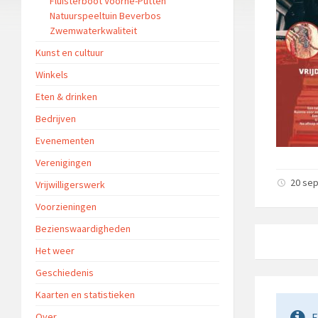
Fluisterboot Voorne-Putten
Natuurspeeltuin Beverbos
Zwemwaterkwaliteit
Kunst en cultuur
Winkels
Eten & drinken
Bedrijven
Evenementen
Verenigingen
20 se
Vrijwilligerswerk
Voorzieningen
Bezienswaardigheden
Het weer
Geschiedenis
Kaarten en statistieken
Over
E