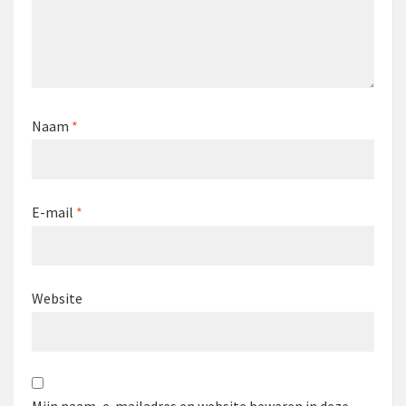
Naam
*
E-mail
*
Website
Mijn naam, e-mailadres en website bewaren in deze