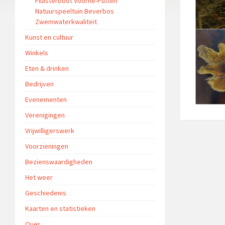
Fluisterboot Voorne-Putten
Natuurspeeltuin Beverbos
Zwemwaterkwaliteit
Kunst en cultuur
Winkels
Eten & drinken
Bedrijven
Evenementen
Verenigingen
Vrijwilligerswerk
Voorzieningen
Bezienswaardigheden
Het weer
Geschiedenis
Kaarten en statistieken
Over